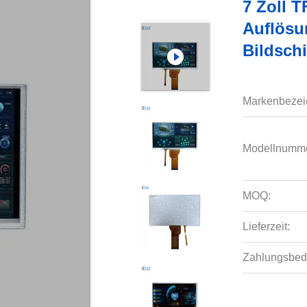
7 Zoll 
Auflösu
Bildsch
Markenbezei
Modellnumme
MOQ:
Lieferzeit:
Zahlungsbed