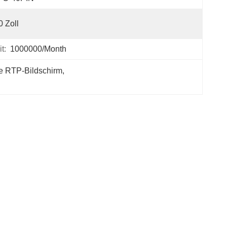
0 Zoll
t:
1000000/month
le RTP-Bildschirm
, 