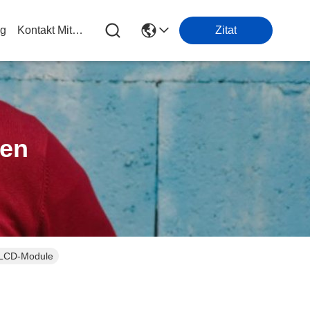
og
Kontakt Mit Uns
Zitat
ten
m-LCD-Module