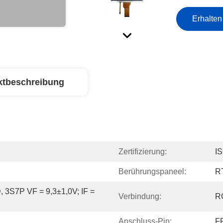
Erhalten
ktbeschreibung
Zertifizierung:
I
Berührungspaneel:
R
 3S7P VF = 9,3±1,0V; IF = 
Verbindung:
RG
Anschluss-Pin:
F