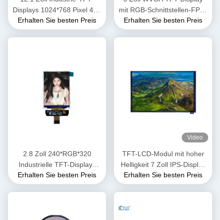
Displays 1024*768 Pixel 425
mit RGB-Schnittstellen-FPC-
Erhalten Sie besten Preis
Erhalten Sie besten Preis
Nit Hohe Helligkeit
Anschluss
Video
2.8 Zoll 240*RGB*320
TFT-LCD-Modul mit hoher
Industrielle TFT-Displays
Helligkeit 7 Zoll IPS-Display
Erhalten Sie besten Preis
Erhalten Sie besten Preis
Berührungsbildschirm LCD-
1800 Nits 1024x600
Displaymodul 250cd/M2