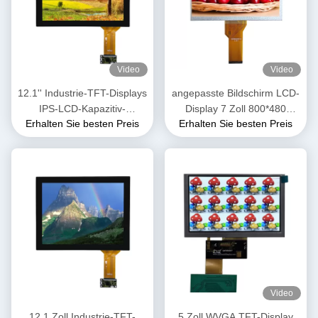
Video
Video
12.1'' Industrie-TFT-Displays
angepasste Bildschirm LCD-
IPS-LCD-Kapazitiv-
Display 7 Zoll 800*480
Erhalten Sie besten Preis
Erhalten Sie besten Preis
Touchscreen 1024X768 Pixel
Übertragbare RGB-
Schnittstelle 350cd
Video
12.1 Zoll Industrie-TFT-
5 Zoll WVGA TFT-Display