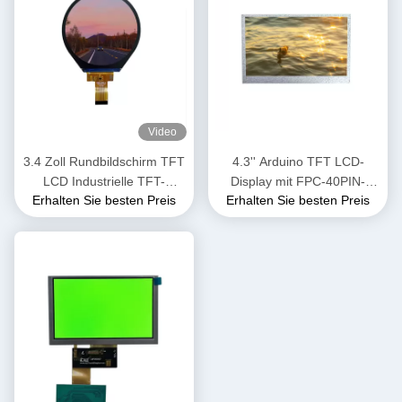
Video
3.4 Zoll Rundbildschirm TFT
4.3'' Arduino TFT LCD-
LCD Industrielle TFT-
Display mit FPC-40PIN-
Erhalten Sie besten Preis
Erhalten Sie besten Preis
Displays 800x800 Punkte
Verbindung 250cd/M2
Für Handheld-Geräte
Helligkeit