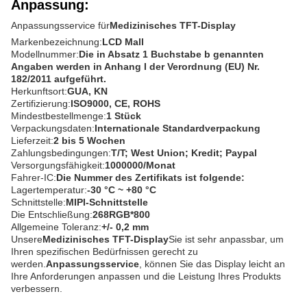
Anpassung:
Anpassungsservice für
Medizinisches TFT-Display
Markenbezeichnung:
LCD Mall
Modellnummer:
Die in Absatz 1 Buchstabe b genannten
Angaben werden in Anhang I der Verordnung (EU) Nr.
182/2011 aufgeführt.
Herkunftsort:
GUA, KN
Zertifizierung:
ISO9000, CE, ROHS
Mindestbestellmenge:
1 Stück
Verpackungsdaten:
Internationale Standardverpackung
Lieferzeit:
2 bis 5 Wochen
Zahlungsbedingungen:
T/T; West Union; Kredit; Paypal
Versorgungsfähigkeit:
1000000/Monat
Fahrer-IC:
Die Nummer des Zertifikats ist folgende:
Lagertemperatur:
-30 °C ~ +80 °C
Schnittstelle:
MIPI-Schnittstelle
Die Entschließung:
268RGB*800
Allgemeine Toleranz:
+/- 0,2 mm
Unsere
Medizinisches TFT-Display
Sie ist sehr anpassbar, um
Ihren spezifischen Bedürfnissen gerecht zu
werden.
Anpassungsservice
, können Sie das Display leicht an
Ihre Anforderungen anpassen und die Leistung Ihres Produkts
verbessern.