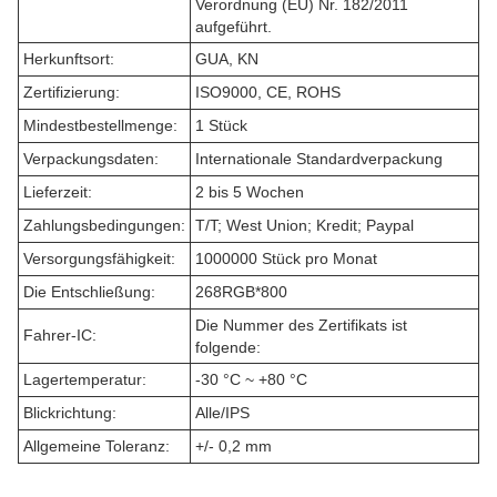
Verordnung (EU) Nr. 182/2011
aufgeführt.
Herkunftsort:
GUA, KN
Zertifizierung:
ISO9000, CE, ROHS
Mindestbestellmenge:
1 Stück
Verpackungsdaten:
Internationale Standardverpackung
Lieferzeit:
2 bis 5 Wochen
Zahlungsbedingungen:
T/T; West Union; Kredit; Paypal
Versorgungsfähigkeit:
1000000 Stück pro Monat
Die Entschließung:
268RGB*800
Die Nummer des Zertifikats ist
Fahrer-IC:
folgende:
Lagertemperatur:
-30 °C ~ +80 °C
Blickrichtung:
Alle/IPS
Allgemeine Toleranz:
+/- 0,2 mm