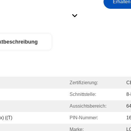
Erhalten
ktbeschreibung
Zertifizierung:
C
Schnittstelle:
8-
Aussichtsbereich:
64
) ((T)
PIN-Nummer:
16
Marke:
L