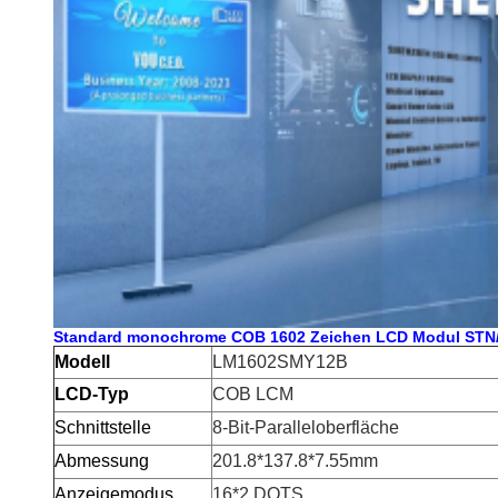
Standard monochrome COB 1602 Zeichen LCD Modul STN/
Modell
LM1602SMY12B
LCD-Typ
COB LCM
Schnittstelle
8-Bit-Paralleloberfläche
Abmessung
201.8*137.8*7.55mm
Anzeigemodus
16*2 DOTS