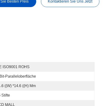
 Sie Besten Preis
Kontaktieren Sie Uns Jetzt
E ISO9001 ROHS
Bit-Paralleloberfläche
.6 ((W) *14.6 ((H) Mm
 Stifte
CD MALL