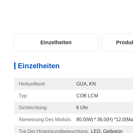
Einzelheiten
Produ
Einzelheiten
Herkunftsort:
GUA, KN
Typ:
COB LCM
Sichtrichtung:
6 Uhr
Abmessung Des Moduls:
80.0(W) * 36.0(H) *12.0(Max
Typ Der Hintergrundbeleuchtung:
LED, Gelbgrün