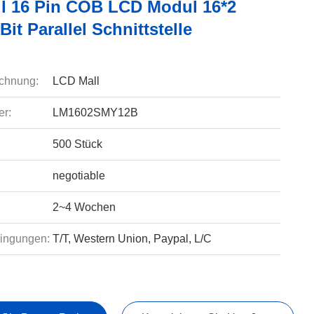
l 16 Pin COB LCD Modul 16*2
it Parallel Schnittstelle
chnung:
LCD Mall
r:
LM1602SMY12B
500 Stück
negotiable
2~4 Wochen
ingungen:
T/T, Western Union, Paypal, L/C