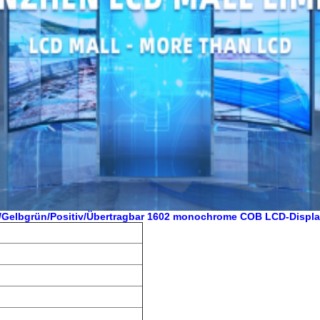
Gelbgrün/Positiv/Übertragbar 1602 monochrome COB LCD-Displ