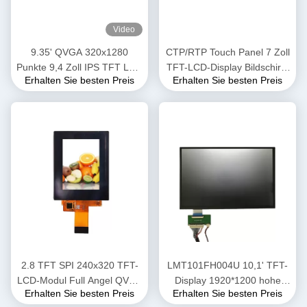
Video
9.35' QVGA 320x1280
CTP/RTP Touch Panel 7 Zoll
Punkte 9,4 Zoll IPS TFT LCD
TFT-LCD-Display Bildschirm
Erhalten Sie besten Preis
Erhalten Sie besten Preis
Modul MIPI
900 Nits Helligkeit
Schnittstellenbildschirm
2.8 TFT SPI 240x320 TFT-
LMT101FH004U 10,1' TFT-
LCD-Modul Full Angel QVGA
Display 1920*1200 hohe
Erhalten Sie besten Preis
Erhalten Sie besten Preis
BOE-LCD-Bildschirm
Helligkeit LCD-Display 700