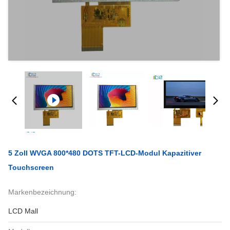
5 Zoll WVGA 800*480 DOTS TFT-LCD-Modul Kapazitiver
Touchscreen
Markenbezeichnung:
LCD Mall