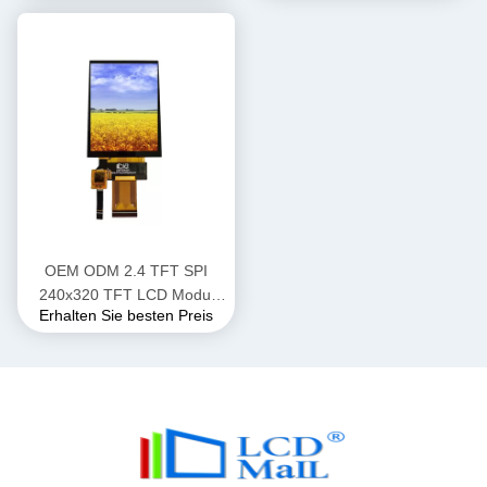
Nits
OEM ODM 2.4 TFT SPI
240x320 TFT LCD Modul
Erhalten Sie besten Preis
Anzeige mit SPI/MPU/RGB
Schnittstelle