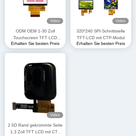
Video
Video
ODM OEM 1-30 Zoll
320*240 SPI-Schnittstelle
Touchscreen TFT LCD
TFT-LCD mit CTP-Modul
Erhalten Sie besten Preis
Erhalten Sie besten Preis
Display Panel Pixel Pitch
0,111*0,111mm
Video
2.5D Rand gekrümmte Seite
1,3 Zoll TFT LCD mit CTP