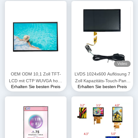
Video
OEM ODM 10,1 Zoll TFT-
LVDS 1024x600 Auflösung 7
LCD mit CTP WUVGA hohe
Zoll Kapazitäts-Touch-Panel
Erhalten Sie besten Preis
Erhalten Sie besten Preis
Auflösung 1920 RGB X 1200
mit CTP
Punkte