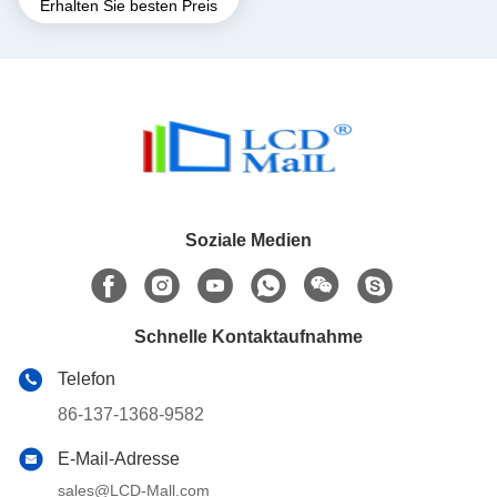
Erhalten Sie besten Preis
240*240 SPI Schnittstelle
Alle Blickwinkel 16 PIN FPC
Soziale Medien
Schnelle Kontaktaufnahme
Telefon
86-137-1368-9582
E-Mail-Adresse
sales@LCD-Mall.com