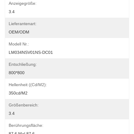
Anzeigegröße:
3.4
Lieferantenart:
OEM/ODM
Modell Nr.:
LM034NSV01NS-DC01
Entschließung:
800*800
Hellenheit ((cd/m2):
350cd/m2
Größenbereich:
3.4
Berührungsfläche:
87.6 Mal 87.6