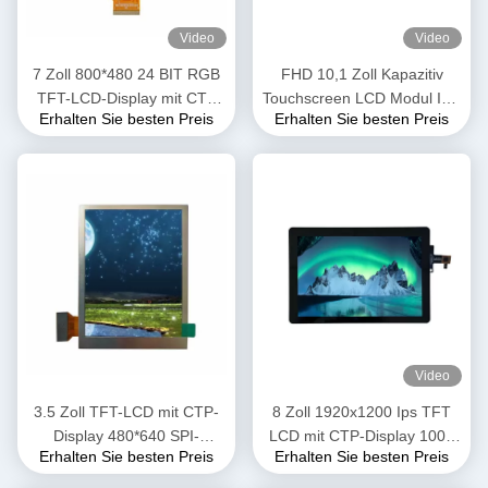
Video
Video
7 Zoll 800*480 24 BIT RGB
FHD 10,1 Zoll Kapazitiv
TFT-LCD-Display mit CTP
Touchscreen LCD Modul IPS
Erhalten Sie besten Preis
Erhalten Sie besten Preis
für Heimanwendungen
Anzeige CTP 1920*1200
Video
3.5 Zoll TFT-LCD mit CTP-
8 Zoll 1920x1200 Ips TFT
Display 480*640 SPI-
LCD mit CTP-Display 1000
Erhalten Sie besten Preis
Erhalten Sie besten Preis
Schnittstelle
Nits OEM ODM