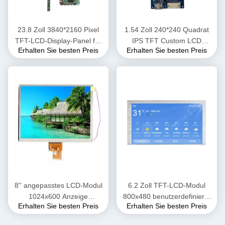
23.8 Zoll 3840*2160 Pixel
1.54 Zoll 240*240 Quadrat
TFT-LCD-Display-Panel für
IPS TFT Custom LCD
Erhalten Sie besten Preis
Erhalten Sie besten Preis
Desktop-Monitor
Display 350nits Leuchtstärke
8'' angepasstes LCD-Modul
6.2 Zoll TFT-LCD-Modul
1024x600 Anzeige
800x480 benutzerdefinierte
Erhalten Sie besten Preis
Erhalten Sie besten Preis
500cd/M2 ohne TSP
LCD-Anzeige OEM ODM