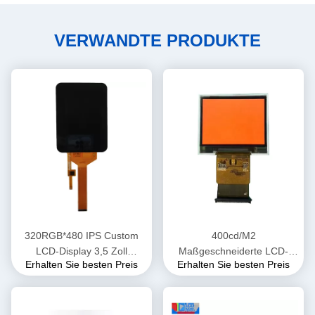
VERWANDTE PRODUKTE
320RGB*480 IPS Custom
400cd/M2
LCD-Display 3,5 Zoll
Maßgeschneiderte LCD-
Erhalten Sie besten Preis
Erhalten Sie besten Preis
350cd/M2 Helligkeit
Anzeige 2 Zoll TFT SPI
240x320 SPI3/4
Linienschnittstelle