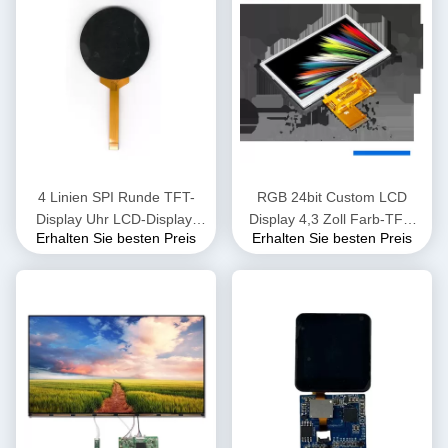
4 Linien SPI Runde TFT-
RGB 24bit Custom LCD
Display Uhr LCD-Display-
Display 4,3 Zoll Farb-TFT-
Erhalten Sie besten Preis
Erhalten Sie besten Preis
Modul 1,54 Zoll OEM/ODM
Touchscreen 550cd