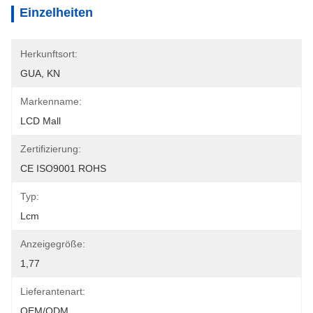
Einzelheiten
Herkunftsort:
GUA, KN
Markenname:
LCD Mall
Zertifizierung:
CE ISO9001 ROHS
Typ:
Lcm
Anzeigegröße:
1,77
Lieferantenart:
OEM/ODM