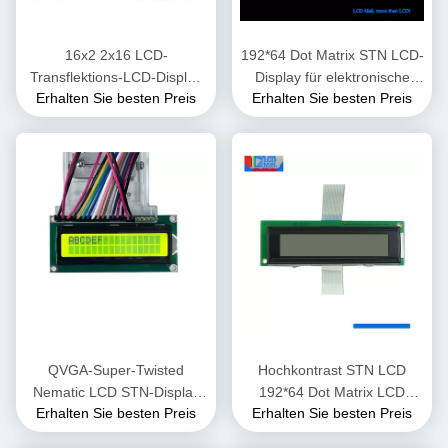
16x2 2x16 LCD-
192*64 Dot Matrix STN LCD-
Transflektions-LCD-Display
Display für elektronische
Erhalten Sie besten Preis
Erhalten Sie besten Preis
Modul 1602 Zeichen
Geräte
QVGA-Super-Twisted
Hochkontrast STN LCD
Nematic LCD STN-Display
192*64 Dot Matrix LCD
Erhalten Sie besten Preis
Erhalten Sie besten Preis
für Mobiltelefone
Bildschirm für elektronische
Geräte