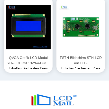
QVGA Grafik-LCD-Modul
FSTN-Bildschirm STN-LCD
STN-LCD mit 192*64-Punkt-
mit LED-
Erhalten Sie besten Preis
Erhalten Sie besten Preis
Matrix
Hintergrundbeleuchtung für
Mobiltelefone