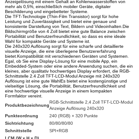
Anzeigelösung.mit einem Gehalt an Kohlenwasserstoffen von
mehr als 0,5%, einschließlich mobiler Geräte, digitaler
Beschilderung und eingebetteter Systeme.
Die TFT-Technologie (Thin-Film Transistor) sorgt für hohe
Leistung und Zuverlässigkeit und bietet eine genaue und
konsistente Darstellung von Text, Bildern und Videoinhalten.Die
Bildschirmgröße von 4 Zoll bietet eine gute Balance zwischen
Portabilität und Benutzerfreundlichkeit, so dass es eine ideale
Wahl für kompakte Geräte und Systeme ist.
Die 240x320 Auflösung sorgt für eine scharfe und detaillierte
visuelle Anzeige, die eine überlegene Benutzererfahrung
bietet.Kompatibilität mit verschiedenen Geräten und Systemen.
Egal, ob Sie eine Display-Lösung für eine mobile App, ein
Embedded-System oder eine andere Anwendung suchen, die ein
kleines, aber qualitativ hochwertiges Display erfordert, die RGB-
Schnittstelle 2.4 Zoll TFT-LCD-Modul Anzeige mit 240x320
Auflösung ist eine gute WahlEs bietet eine kostengünstige und
vielseitige Lösung, die Portabilität, Benutzerfreundlichkeit und
eine hochwertige visuelle Anzeige in einem kompakten
Formfaktor vereint.
RGB-Schnittstelle 2,4 Zoll TFT-LCD-Modul
Produktbezeichnung
Anzeige Auflösung 240x320
Punkteordnung
240 (RGB) × 320 Punkte
Sichtrichtung
80/80/80/80
Schnittstelle
SPI+RGB
LCM (W x H x D)