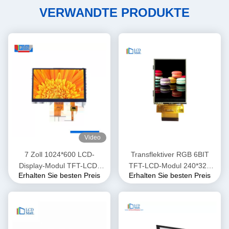
VERWANDTE PRODUKTE
Video
7 Zoll 1024*600 LCD-
Transflektiver RGB 6BIT
Display-Modul TFT-LCD-
TFT-LCD-Modul 240*320
Erhalten Sie besten Preis
Erhalten Sie besten Preis
Bildschirm RGB 24-Bit-
2,8-Zoll-Multi-Touch-
Schnittstelle
Bildschirm