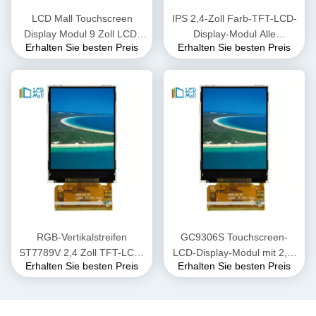
LCD Mall Touchscreen
IPS 2,4-Zoll Farb-TFT-LCD-
Display Modul 9 Zoll LCD-
Display-Modul Alle
Erhalten Sie besten Preis
Erhalten Sie besten Preis
Panel 1280*240 40 Pin
Ansichtsrichtungen 240*320
DOTS
RGB-Vertikalstreifen
GC9306S Touchscreen-
ST7789V 2,4 Zoll TFT-LCD-
LCD-Display-Modul mit 2,4-
Erhalten Sie besten Preis
Erhalten Sie besten Preis
Bildschirm ODM OEM
Zoll-QVGA-TFT-LCD 200cd