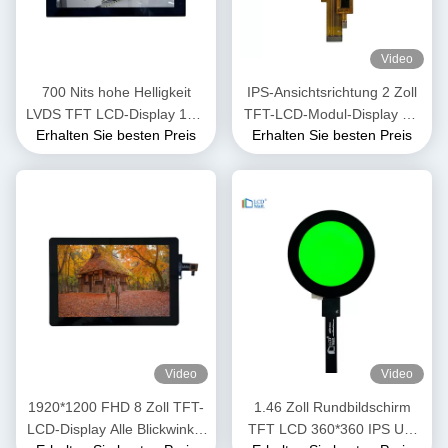
Video
700 Nits hohe Helligkeit
IPS-Ansichtsrichtung 2 Zoll
LVDS TFT LCD-Display 10,1
TFT-LCD-Modul-Display mit
Erhalten Sie besten Preis
Erhalten Sie besten Preis
Zoll OEM ODM 1920x1200
SPI3/4-Linienschnittstelle
Video
Video
1920*1200 FHD 8 Zoll TFT-
1.46 Zoll Rundbildschirm
LCD-Display Alle Blickwinkel
TFT LCD 360*360 IPS Uhr