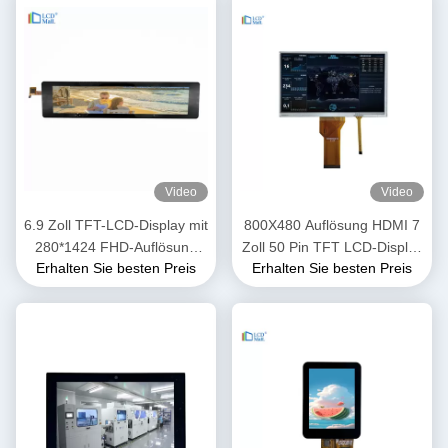
Video
Video
6.9 Zoll TFT-LCD-Display mit
800X480 Auflösung HDMI 7
280*1424 FHD-Auflösung
Zoll 50 Pin TFT LCD-Display
Erhalten Sie besten Preis
Erhalten Sie besten Preis
MIPI-Schnittstelle
RGB FPC-Schnittstelle