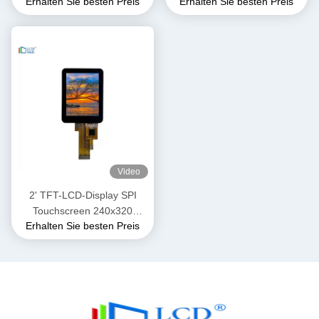
Erhalten Sie besten Preis
Erhalten Sie besten Preis
1000 Nits Hohe Helligkeit
LCD-Display Modul
Video
2' TFT-LCD-Display SPI
Touchscreen 240x320
Erhalten Sie besten Preis
Auflösung ST7789 SPI-
Schnittstelle