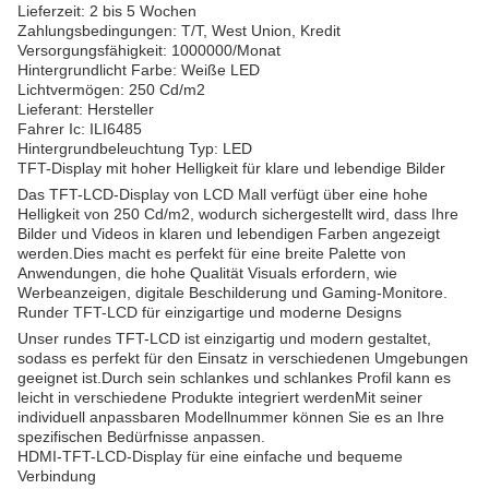
Lieferzeit: 2 bis 5 Wochen
Zahlungsbedingungen: T/T, West Union, Kredit
Versorgungsfähigkeit: 1000000/Monat
Hintergrundlicht Farbe: Weiße LED
Lichtvermögen: 250 Cd/m2
Lieferant: Hersteller
Fahrer Ic: ILI6485
Hintergrundbeleuchtung Typ: LED
TFT-Display mit hoher Helligkeit für klare und lebendige Bilder
Das TFT-LCD-Display von LCD Mall verfügt über eine hohe
Helligkeit von 250 Cd/m2, wodurch sichergestellt wird, dass Ihre
Bilder und Videos in klaren und lebendigen Farben angezeigt
werden.Dies macht es perfekt für eine breite Palette von
Anwendungen, die hohe Qualität Visuals erfordern, wie
Werbeanzeigen, digitale Beschilderung und Gaming-Monitore.
Runder TFT-LCD für einzigartige und moderne Designs
Unser rundes TFT-LCD ist einzigartig und modern gestaltet,
sodass es perfekt für den Einsatz in verschiedenen Umgebungen
geeignet ist.Durch sein schlankes und schlankes Profil kann es
leicht in verschiedene Produkte integriert werdenMit seiner
individuell anpassbaren Modellnummer können Sie es an Ihre
spezifischen Bedürfnisse anpassen.
HDMI-TFT-LCD-Display für eine einfache und bequeme
Verbindung