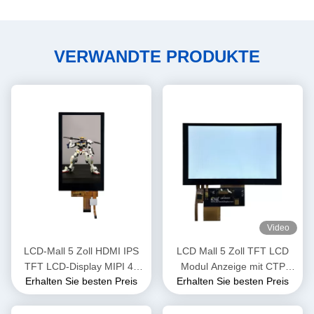
VERWANDTE PRODUKTE
Video
LCD-Mall 5 Zoll HDMI IPS
LCD Mall 5 Zoll TFT LCD
TFT LCD-Display MIPI 4L
Modul Anzeige mit CTP
Erhalten Sie besten Preis
Erhalten Sie besten Preis
Schnittstelle
Touch Panel IPS Anzeige
400cd/M2