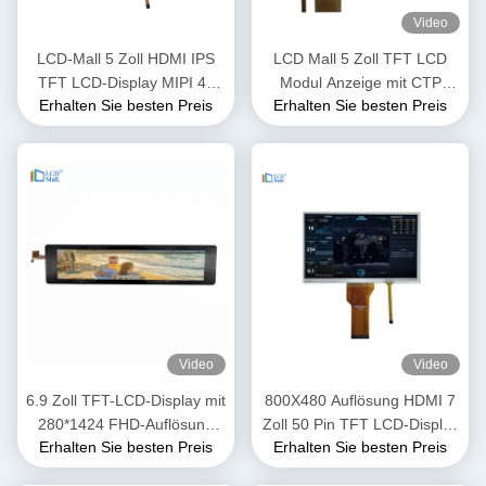
Video
LCD-Mall 5 Zoll HDMI IPS
LCD Mall 5 Zoll TFT LCD
TFT LCD-Display MIPI 4L
Modul Anzeige mit CTP
Erhalten Sie besten Preis
Erhalten Sie besten Preis
Schnittstelle
Touch Panel IPS Anzeige
400cd/M2
Video
Video
6.9 Zoll TFT-LCD-Display mit
800X480 Auflösung HDMI 7
280*1424 FHD-Auflösung
Zoll 50 Pin TFT LCD-Display
Erhalten Sie besten Preis
Erhalten Sie besten Preis
MIPI-Schnittstelle
RGB FPC-Schnittstelle