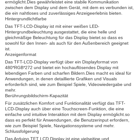
ermöglicht.Dies gewährleistet eine stabile Kommunikation
zwischen dem Display und dem Gerät, mit dem es verbunden ist,
die ein nahtloses und zuverlässiges Anzeigeerlebnis bieten.
Hintergrundlichtfarbe
Das TFT-LCD-Display ist mit einer weißen LED-
Hintergrundbeleuchtung ausgestattet, die eine helle und
gleichmäßige Beleuchtung für das Display bietet.so dass es
sowohl für den Innen- als auch für den Außenbereich geeignet
ist.
Anzeigenformat
Das TFT-LCD-Display verfügt über ein Displayformat von
480*RGB*272 und bietet ein hochauflösendes Display mit
lebendigen Farben und scharfen Bildern.Dies macht es ideal für
Anwendungen, in denen detaillierte Grafiken und Visuals
erforderlich sind, wie zum Beispiel Spiele, Videowiedergabe und
mehr.
Berührungsbildschirm-Kapazität
Für zusätzlichen Komfort und Funktionalität verfügt das TFT-
LCD-Display auch über eine Touchscreen-Funktion, die eine
einfache und intuitive Interaktion mit dem Display ermöglicht.so
dass es perfekt für Anwendungen, die Benutzerinput erfordern,
wie zum Beispiel Spiele, Navigationssysteme und mehr.
Schlussfolgerung
Das Arduino TFT LCD Display ist eine vielseitige und