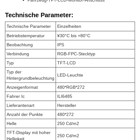
Fahrzeug-TFT-LCD-Monitor-Anschluss
Technische Parameter:
Technische Parameter
Einzelheiten
Betriebstemperatur
¥30°C bis +80°C
Beobachtung
IPS
Verbindung
RGB-FPC-Stecktyp
Typ
TFT-LCD
Typ der
LED-Leuchte
Hintergrundbeleuchtung
Anzeigenformat
480*RGB*272
Fahrer Ic
ILI6485
Lieferantenart
Hersteller
Anzahl der Punkte
480*272
Helle
250 Cd/m2
TFT-Display mit hoher
250 Cd/m2
Helligkeit