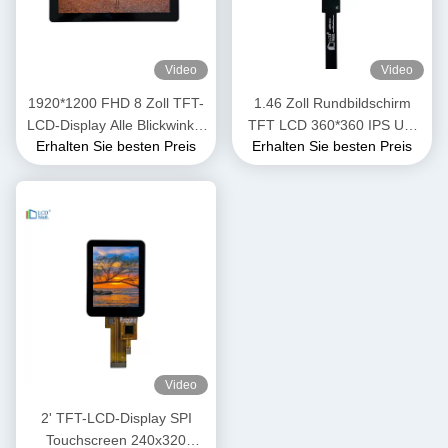
Video
Video
1920*1200 FHD 8 Zoll TFT-
1.46 Zoll Rundbildschirm
LCD-Display Alle Blickwinkel
TFT LCD 360*360 IPS Uhr
Erhalten Sie besten Preis
Erhalten Sie besten Preis
1000 Nits Hohe Helligkeit
LCD-Display Modul
Video
2' TFT-LCD-Display SPI
Touchscreen 240x320