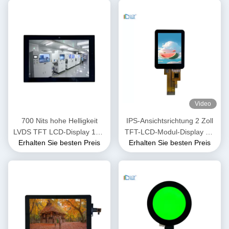
Video
700 Nits hohe Helligkeit
IPS-Ansichtsrichtung 2 Zoll
LVDS TFT LCD-Display 10,1
TFT-LCD-Modul-Display mit
Erhalten Sie besten Preis
Erhalten Sie besten Preis
Zoll OEM ODM 1920x1200
SPI3/4-Linienschnittstelle