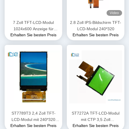
Video
7 Zoll TFT-LCD-Modul
2.8 Zoll IPS-Bildschirm TFT-
1024x600 Anzeige für
LCD-Modul 240*320
Erhalten Sie besten Preis
Erhalten Sie besten Preis
Automotive mit CPT Touch
IPS Weitblick
ST7789T3 2,4 Zoll TFT-
ST7272A TFT-LCD-Modul
LCD-Modul mit 240*320
mit CTP 3,5 Zoll
Erhalten Sie besten Preis
Erhalten Sie besten Preis
Auflösung 40 PIN
Touchscreen RGB-