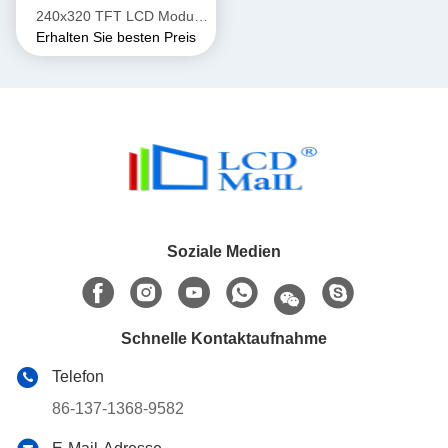
240x320 TFT LCD Modul
Erhalten Sie besten Preis
Anzeige mit SPI/MPU/RGB
Schnittstelle
Soziale Medien
Schnelle Kontaktaufnahme
Telefon
86-137-1368-9582