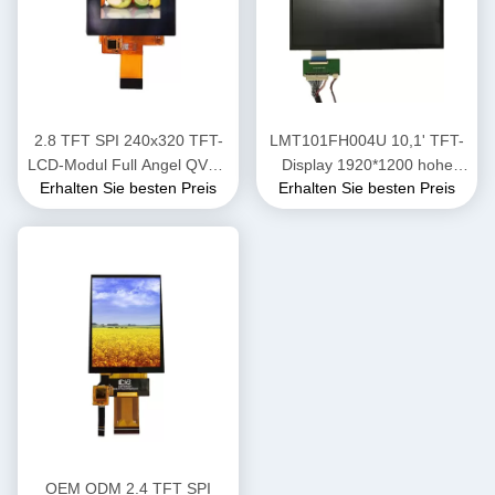
2.8 TFT SPI 240x320 TFT-
LMT101FH004U 10,1' TFT-
LCD-Modul Full Angel QVGA
Display 1920*1200 hohe
Erhalten Sie besten Preis
Erhalten Sie besten Preis
BOE-LCD-Bildschirm
Helligkeit LCD-Display 700
Nits
OEM ODM 2.4 TFT SPI