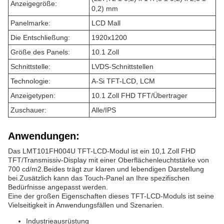
Anzeigegröße:
0,2) mm
Panelmarke:
LCD Mall
Die Entschließung:
1920x1200
Größe des Panels:
10.1 Zoll
Schnittstelle:
LVDS-Schnittstellen
Technologie:
A-Si TFT-LCD, LCM
Anzeigetypen:
10.1 Zoll FHD TFT/Übertrager
Zuschauer:
Alle/IPS
Anwendungen:
Das LMT101FH004U TFT-LCD-Modul ist ein 10,1 Zoll FHD
TFT/Transmissiv-Display mit einer Oberflächenleuchtstärke von
700 cd/m2.Beides trägt zur klaren und lebendigen Darstellung
bei.Zusätzlich kann das Touch-Panel an Ihre spezifischen
Bedürfnisse angepasst werden.
Eine der großen Eigenschaften dieses TFT-LCD-Moduls ist seine
Vielseitigkeit in Anwendungsfällen und Szenarien.
Industrieausrüstung