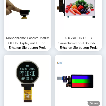
Monochrome Passive Matrix
5.0 Zoll HD OLED
OLED-Display mit 1,3 Zoll
Kleinschirmmodul 350cd/M2
Erhalten Sie besten Preis
Erhalten Sie besten Preis
OLED-Arduino TFT-LCD
720*1280 Pixel
128*64
Video