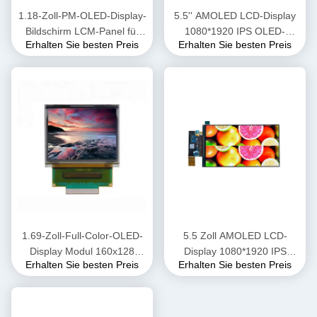
1.18-Zoll-PM-OLED-Display-
5.5'' AMOLED LCD-Display
Bildschirm LCM-Panel für
1080*1920 IPS OLED-
Erhalten Sie besten Preis
Erhalten Sie besten Preis
Smart Watch
Bildschirm MIPI-Schnittstelle
mit Oncell-Kapazität-Touch
1.69-Zoll-Full-Color-OLED-
5.5 Zoll AMOLED LCD-
Display Modul 160x128
Display 1080*1920 IPS
Erhalten Sie besten Preis
Erhalten Sie besten Preis
Auflösung 4,5 g
OLED-Bildschirm 350cd/M2
Helligkeit