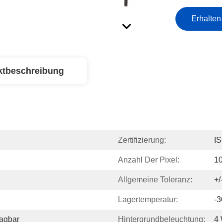
Erhalten
ktbeschreibung
Zertifizierung:
I
Anzahl Der Pixel:
1
Allgemeine Toleranz:
+
Lagertemperatur:
-3
ragbar
Hintergrundbeleuchtung:
4