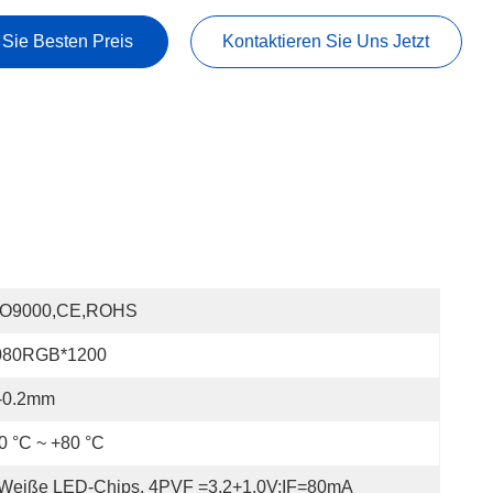
 Sie Besten Preis
Kontaktieren Sie Uns Jetzt
SO9000,CE,ROHS
080RGB*1200
/-0.2mm
0 °C ~ +80 °C
 Weiße LED-Chips, 4PVF =3,2+1,0V;IF=80mA