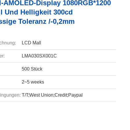
ll-AMOLED-Display 1080RGB*1200
l Und Helligkeit 300cd
ssige Toleranz /-0,2mm
chnung:
LCD Mall
r:
LMA030SX001C
500 Stück
2~5 weeks
ingungen:
T/T;West Union;Credit;Paypal