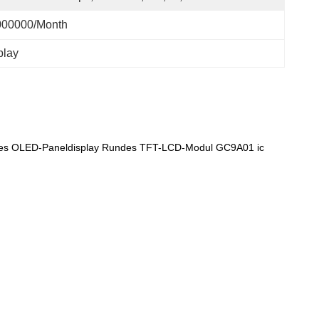
000000/month
play
des OLED-Paneldisplay Rundes TFT-LCD-Modul GC9A01 ic