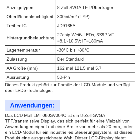
Anzeigetypen
8 Zoll SVGA TFT/Übertrager
Oberflächenleuchtigkeit
300cd/m2 (TYP)
Treiber-IC
JD9165A
27chip Weiß-LEDs, 3S9P VF
Hintergrundbeleuchtung
=8,1~10,5V; IF=180mA
Lagertemperatur
-30°C bis +80°C
Zulassung
Der Standard
AA Größe (mm)
162 mal 121,5 mal 5.7
Ausrüstung
50-Pin
Dieses Produkt gehört zur Familie der LCD-Module und verfügt
über LVDS-Technologie.
Anwendungen:
Das LCD Mall LMT080SV004C ist ein 8-Zoll-SVGA
TFT/transmissive Display, das sich perfekt für eine Vielzahl von
Anwendungen eignet.mit einer Breite von mehr als 20 mm,, oder
ein LCD-Modul für ein industrielles Steuerungssystem, ist dieses
Produkt eine ausgezeichnete Wahl.Dieser LCD-Display bietet