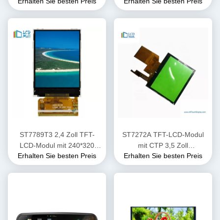
Erhalten Sie besten Preis
Erhalten Sie besten Preis
Automotive mit CPT Touch
IPS Weitblick
ST7789T3 2,4 Zoll TFT-
ST7272A TFT-LCD-Modul
LCD-Modul mit 240*320
mit CTP 3,5 Zoll
Erhalten Sie besten Preis
Erhalten Sie besten Preis
Auflösung 40 PIN
Touchscreen RGB-
Schnittstelle 480cd/M2
Helligkeit