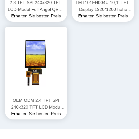
2.8 TFT SPI 240x320 TFT-
LMT101FH004U 10,1' TFT-
LCD-Modul Full Angel QVGA
Display 1920*1200 hohe
Erhalten Sie besten Preis
Erhalten Sie besten Preis
BOE-LCD-Bildschirm
Helligkeit LCD-Display 700
Nits
OEM ODM 2.4 TFT SPI
240x320 TFT LCD Modul
Erhalten Sie besten Preis
Anzeige mit SPI/MPU/RGB
Schnittstelle