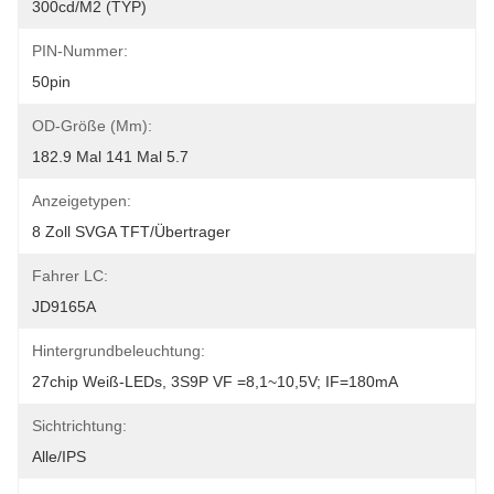
300cd/m2 (TYP)
PIN-Nummer:
50pin
OD-Größe (mm):
182.9 Mal 141 Mal 5.7
Anzeigetypen:
8 Zoll SVGA TFT/Übertrager
Fahrer LC:
JD9165A
Hintergrundbeleuchtung:
27chip Weiß-LEDs, 3S9P VF =8,1~10,5V; IF=180mA
Sichtrichtung:
Alle/IPS