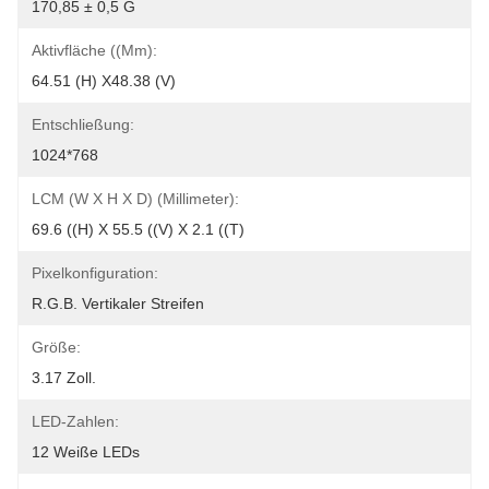
170,85 ± 0,5 G
Aktivfläche ((mm):
64.51 (H) X48.38 (V)
Entschließung:
1024*768
LCM (W X H X D) (Millimeter):
69.6 ((H) X 55.5 ((V) X 2.1 ((T)
Pixelkonfiguration:
R.G.B. Vertikaler Streifen
Größe:
3.17 Zoll.
LED-Zahlen:
12 Weiße LEDs