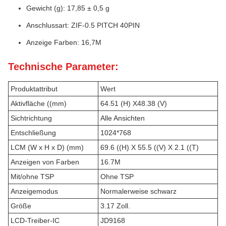
Gewicht (g): 17,85 ± 0,5 g
Anschlussart: ZIF-0.5 PITCH 40PIN
Anzeige Farben: 16,7M
Technische Parameter:
Produktattribut
Wert
Aktivfläche ((mm)
64.51 (H) X48.38 (V)
Sichtrichtung
Alle Ansichten
Entschließung
1024*768
LCM (W x H x D) (mm)
69.6 ((H) X 55.5 ((V) X 2.1 ((T)
Anzeigen von Farben
16.7M
Mit/ohne TSP
Ohne TSP
Anzeigemodus
Normalerweise schwarz
Größe
3.17 Zoll.
LCD-Treiber-IC
JD9168