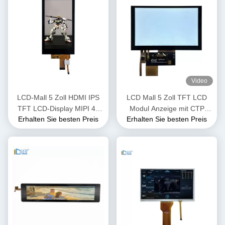
Video
LCD-Mall 5 Zoll HDMI IPS
LCD Mall 5 Zoll TFT LCD
TFT LCD-Display MIPI 4L
Modul Anzeige mit CTP
Erhalten Sie besten Preis
Erhalten Sie besten Preis
Schnittstelle
Touch Panel IPS Anzeige
400cd/M2