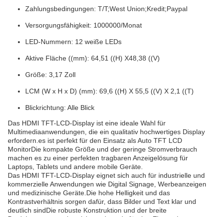
Zahlungsbedingungen: T/T;West Union;Kredit;Paypal
Versorgungsfähigkeit: 1000000/Monat
LED-Nummern: 12 weiße LEDs
Aktive Fläche ((mm): 64,51 ((H) X48,38 ((V)
Größe: 3,17 Zoll
LCM (W x H x D) (mm): 69,6 ((H) X 55,5 ((V) X 2,1 ((T)
Blickrichtung: Alle Blick
Das HDMI TFT-LCD-Display ist eine ideale Wahl für
Multimediaanwendungen, die ein qualitativ hochwertiges Display
erfordern.es ist perfekt für den Einsatz als Auto TFT LCD
MonitorDie kompakte Größe und der geringe Stromverbrauch
machen es zu einer perfekten tragbaren Anzeigelösung für
Laptops, Tablets und andere mobile Geräte.
Das HDMI TFT-LCD-Display eignet sich auch für industrielle und
kommerzielle Anwendungen wie Digital Signage, Werbeanzeigen
und medizinische Geräte.Die hohe Helligkeit und das
Kontrastverhältnis sorgen dafür, dass Bilder und Text klar und
deutlich sindDie robuste Konstruktion und der breite