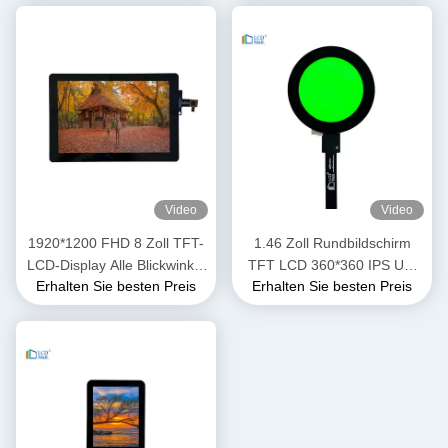
Video
Video
1920*1200 FHD 8 Zoll TFT-
1.46 Zoll Rundbildschirm
LCD-Display Alle Blickwinkel
TFT LCD 360*360 IPS Uhr
Erhalten Sie besten Preis
Erhalten Sie besten Preis
1000 Nits Hohe Helligkeit
LCD-Display Modul