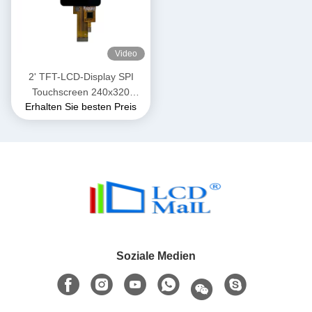
Video
2' TFT-LCD-Display SPI
Touchscreen 240x320
Erhalten Sie besten Preis
Auflösung ST7789 SPI-
Schnittstelle
Soziale Medien