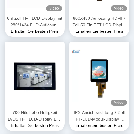
Video
Video
6.9 Zoll TFT-LCD-Display mit
800X480 Auflösung HDMI 7
280*1424 FHD-Auflösung
Zoll 50 Pin TFT LCD-Display
Erhalten Sie besten Preis
Erhalten Sie besten Preis
MIPI-Schnittstelle
RGB FPC-Schnittstelle
Video
700 Nits hohe Helligkeit
IPS-Ansichtsrichtung 2 Zoll
LVDS TFT LCD-Display 10,1
TFT-LCD-Modul-Display mit
Erhalten Sie besten Preis
Erhalten Sie besten Preis
Zoll OEM ODM 1920x1200
SPI3/4-Linienschnittstelle