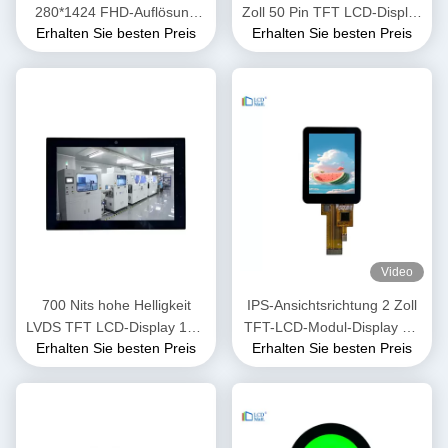
280*1424 FHD-Auflösung
Zoll 50 Pin TFT LCD-Display
Erhalten Sie besten Preis
Erhalten Sie besten Preis
MIPI-Schnittstelle
RGB FPC-Schnittstelle
Video
700 Nits hohe Helligkeit
IPS-Ansichtsrichtung 2 Zoll
LVDS TFT LCD-Display 10,1
TFT-LCD-Modul-Display mit
Erhalten Sie besten Preis
Erhalten Sie besten Preis
Zoll OEM ODM 1920x1200
SPI3/4-Linienschnittstelle