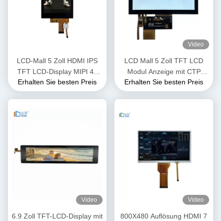
Video
LCD-Mall 5 Zoll HDMI IPS
LCD Mall 5 Zoll TFT LCD
TFT LCD-Display MIPI 4L
Modul Anzeige mit CTP
Erhalten Sie besten Preis
Erhalten Sie besten Preis
Schnittstelle
Touch Panel IPS Anzeige
400cd/M2
Video
Video
6.9 Zoll TFT-LCD-Display mit
800X480 Auflösung HDMI 7