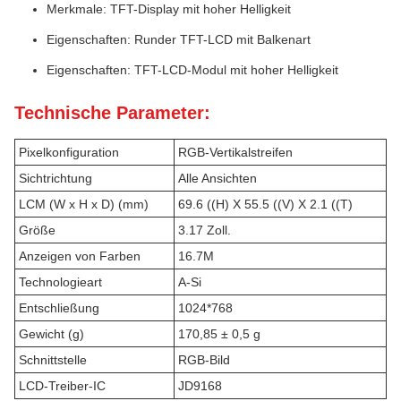
Merkmale: TFT-Display mit hoher Helligkeit
Eigenschaften: Runder TFT-LCD mit Balkenart
Eigenschaften: TFT-LCD-Modul mit hoher Helligkeit
Technische Parameter:
Pixelkonfiguration
RGB-Vertikalstreifen
Sichtrichtung
Alle Ansichten
LCM (W x H x D) (mm)
69.6 ((H) X 55.5 ((V) X 2.1 ((T)
Größe
3.17 Zoll.
Anzeigen von Farben
16.7M
Technologieart
A-Si
Entschließung
1024*768
Gewicht (g)
170,85 ± 0,5 g
Schnittstelle
RGB-Bild
LCD-Treiber-IC
JD9168