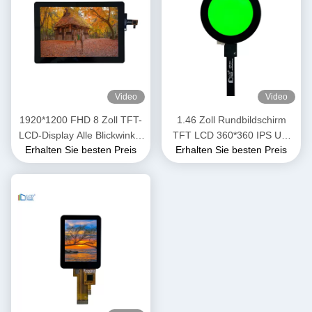
Video
Video
1920*1200 FHD 8 Zoll TFT-
1.46 Zoll Rundbildschirm
LCD-Display Alle Blickwinkel
TFT LCD 360*360 IPS Uhr
Erhalten Sie besten Preis
Erhalten Sie besten Preis
1000 Nits Hohe Helligkeit
LCD-Display Modul