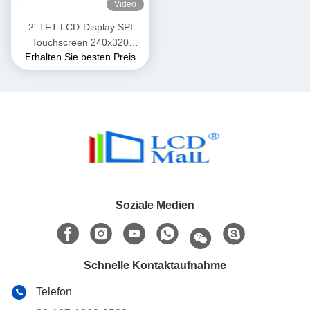
Video
2' TFT-LCD-Display SPI
Touchscreen 240x320
Erhalten Sie besten Preis
Auflösung ST7789 SPI-
Schnittstelle
Soziale Medien
Schnelle Kontaktaufnahme
Telefon