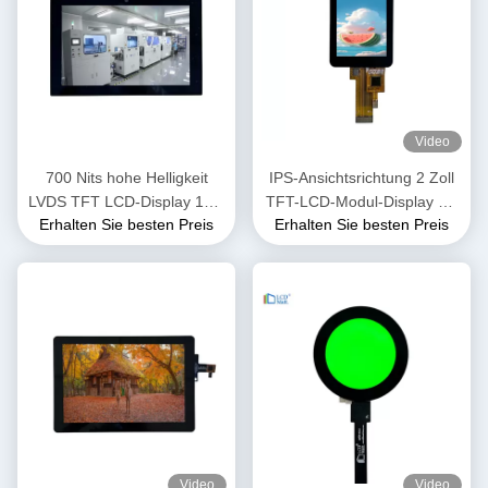
Video
700 Nits hohe Helligkeit
IPS-Ansichtsrichtung 2 Zoll
LVDS TFT LCD-Display 10,1
TFT-LCD-Modul-Display mit
Erhalten Sie besten Preis
Erhalten Sie besten Preis
Zoll OEM ODM 1920x1200
SPI3/4-Linienschnittstelle
Video
Video