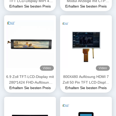
TFT LCD-Display MIPI 4L
Modul Anzeige mit CTP
Erhalten Sie besten Preis
Erhalten Sie besten Preis
Schnittstelle
Touch Panel IPS Anzeige
400cd/M2
Video
Video
6.9 Zoll TFT-LCD-Display mit
800X480 Auflösung HDMI 7
280*1424 FHD-Auflösung
Zoll 50 Pin TFT LCD-Display
Erhalten Sie besten Preis
Erhalten Sie besten Preis
MIPI-Schnittstelle
RGB FPC-Schnittstelle