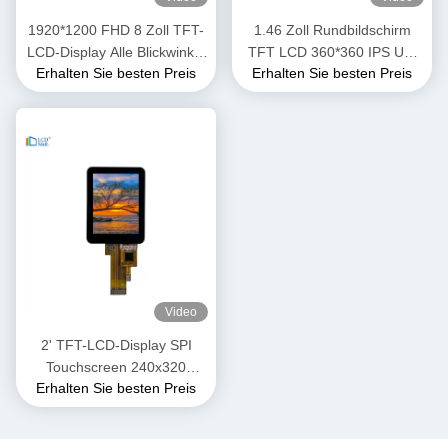
1920*1200 FHD 8 Zoll TFT-
1.46 Zoll Rundbildschirm
LCD-Display Alle Blickwinkel
TFT LCD 360*360 IPS Uhr
Erhalten Sie besten Preis
Erhalten Sie besten Preis
1000 Nits Hohe Helligkeit
LCD-Display Modul
Video
2' TFT-LCD-Display SPI
Touchscreen 240x320
Erhalten Sie besten Preis
Auflösung ST7789 SPI-
Schnittstelle