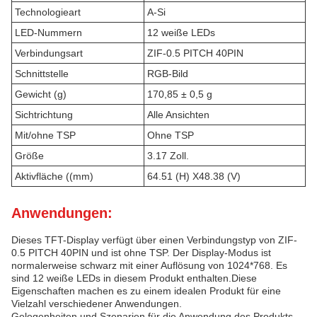
Technologieart
A-Si
LED-Nummern
12 weiße LEDs
Verbindungsart
ZIF-0.5 PITCH 40PIN
Schnittstelle
RGB-Bild
Gewicht (g)
170,85 ± 0,5 g
Sichtrichtung
Alle Ansichten
Mit/ohne TSP
Ohne TSP
Größe
3.17 Zoll.
Aktivfläche ((mm)
64.51 (H) X48.38 (V)
Anwendungen:
Dieses TFT-Display verfügt über einen Verbindungstyp von ZIF-
0.5 PITCH 40PIN und ist ohne TSP. Der Display-Modus ist
normalerweise schwarz mit einer Auflösung von 1024*768. Es
sind 12 weiße LEDs in diesem Produkt enthalten.Diese
Eigenschaften machen es zu einem idealen Produkt für eine
Vielzahl verschiedener Anwendungen.
Gelegenheiten und Szenarien für die Anwendung des Produkts