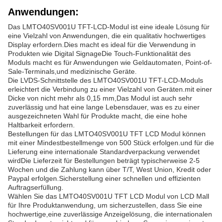
Anwendungen:
Das LMTO40SV001U TFT-LCD-Modul ist eine ideale Lösung für
eine Vielzahl von Anwendungen, die ein qualitativ hochwertiges
Display erfordern.Dies macht es ideal für die Verwendung in
Produkten wie Digital SignageDie Touch-Funktionalität des
Moduls macht es für Anwendungen wie Geldautomaten, Point-of-
Sale-Terminals,und medizinische Geräte.
Die LVDS-Schnittstelle des LMTO40SV001U TFT-LCD-Moduls
erleichtert die Verbindung zu einer Vielzahl von Geräten.mit einer
Dicke von nicht mehr als 0,15 mm,Das Modul ist auch sehr
zuverlässig und hat eine lange Lebensdauer, was es zu einer
ausgezeichneten Wahl für Produkte macht, die eine hohe
Haltbarkeit erfordern.
Bestellungen für das LMTO40SV001U TFT LCD Modul können
mit einer Mindestbestellmenge von 500 Stück erfolgen.und für die
Lieferung eine internationale Standardverpackung verwendet
wirdDie Lieferzeit für Bestellungen beträgt typischerweise 2-5
Wochen und die Zahlung kann über T/T, West Union, Kredit oder
Paypal erfolgen.Sicherstellung einer schnellen und effizienten
Auftragserfüllung.
Wählen Sie das LMTO40SV001U TFT LCD Modul von LCD Mall
für Ihre Produktanwendung, um sicherzustellen, dass Sie eine
hochwertige,eine zuverlässige Anzeigelösung, die internationalen