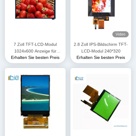
Video
7 Zoll TFT-LCD-Modul
2.8 Zoll IPS-Bildschirm TFT-
1024x600 Anzeige für
LCD-Modul 240*320
Erhalten Sie besten Preis
Erhalten Sie besten Preis
Automotive mit CPT Touch
IPS Weitblick