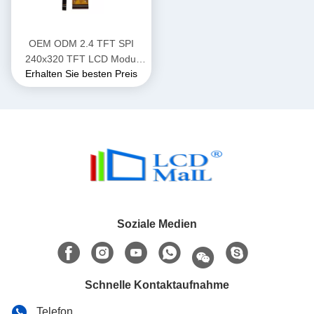
OEM ODM 2.4 TFT SPI
240x320 TFT LCD Modul
Erhalten Sie besten Preis
Anzeige mit SPI/MPU/RGB
Schnittstelle
Soziale Medien
Schnelle Kontaktaufnahme
Telefon