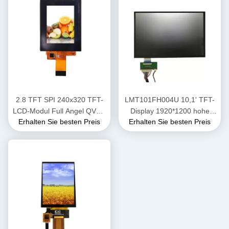
2.8 TFT SPI 240x320 TFT-
LMT101FH004U 10,1' TFT-
LCD-Modul Full Angel QVGA
Display 1920*1200 hohe
Erhalten Sie besten Preis
Erhalten Sie besten Preis
BOE-LCD-Bildschirm
Helligkeit LCD-Display 700
Nits