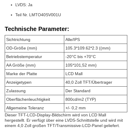
LVDS: Ja
Teil Nr. LMTO40SV001U
Technische Parameter:
Sichtrichtung
Alle/IPS
OD-Größe (mm)
105.3*109.62*2.3 ((mm)
Betriebstemperatur
-20°C bis +70°C
AA Größe (mm)
105*101,52 mm)
Marke der Platte
LCD Mall
Anzeigetypen
40,0 Zoll TFT/Übertrager
Zulassung
Der Standard
Oberflächenleuchtigkeit
800cd/m2 (TYP)
Allgemeine Toleranz
+/- 0,2 mm
Dieser TFT-LCD-Display-Bildschirm wird von LCD Mall
hergestellt. Er verfügt über eine LVDS-Schnittstelle und wird mit
einem 4,0 Zoll großen TFT/Transmissive-LCD-Panel geliefert.