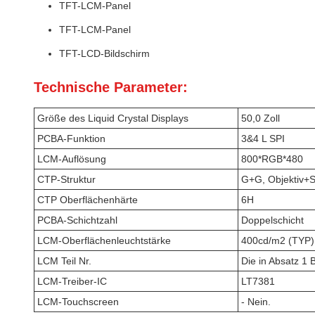
TFT-LCM-Panel
TFT-LCM-Panel
TFT-LCD-Bildschirm
Technische Parameter:
Größe des Liquid Crystal Displays
50,0 Zoll
PCBA-Funktion
3&4 L SPI
LCM-Auflösung
800*RGB*480
CTP-Struktur
G+G, Objektiv+
CTP Oberflächenhärte
6H
PCBA-Schichtzahl
Doppelschicht
LCM-Oberflächenleuchtstärke
400cd/m2 (TYP)
LCM Teil Nr.
Die in Absatz 1
LCM-Treiber-IC
LT7381
LCM-Touchscreen
- Nein.