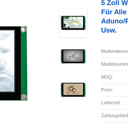
5 Zoll 
Für Alle
Aduno/R
Usw.
Markenbezei
Modellnumme
MOQ:
Preis:
Lieferzeit:
Zahlungsbed