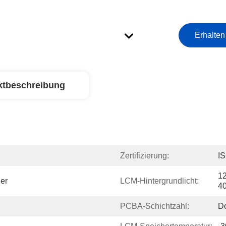
Erhalten
ktbeschreibung
Zertifizierung:
I
12
er
LCM-Hintergrundlicht:
4
PCBA-Schichtzahl:
Do