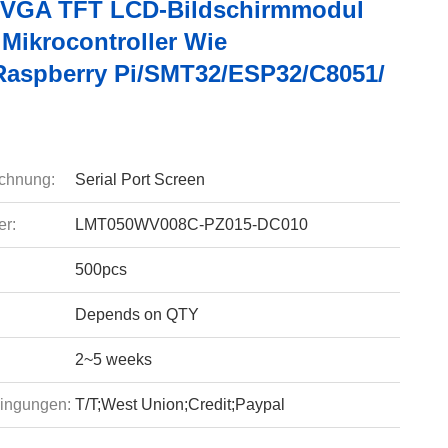
WVGA TFT LCD-Bildschirmmodul
 Mikrocontroller Wie
aspberry Pi/SMT32/ESP32/C8051/
chnung:
Serial Port Screen
r:
LMT050WV008C-PZ015-DC010
500pcs
Depends on QTY
2~5 weeks
ingungen:
T/T;West Union;Credit;Paypal