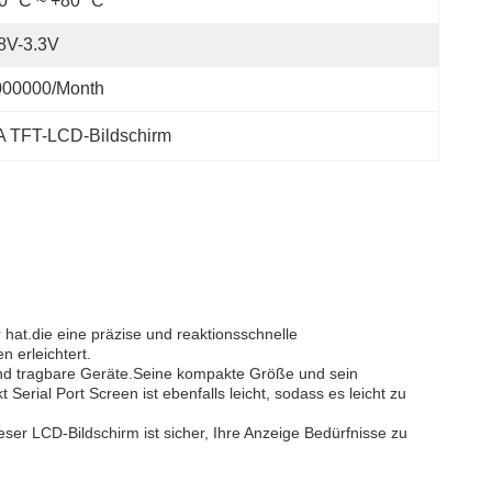
0 °C ~ +80 °C
8V-3.3V
000000/month
A TFT-LCD-Bildschirm
hat.die eine präzise und reaktionsschnelle
n erleichtert.
 und tragbare Geräte.Seine kompakte Größe und sein
erial Port Screen ist ebenfalls leicht, sodass es leicht zu
ser LCD-Bildschirm ist sicher, Ihre Anzeige Bedürfnisse zu