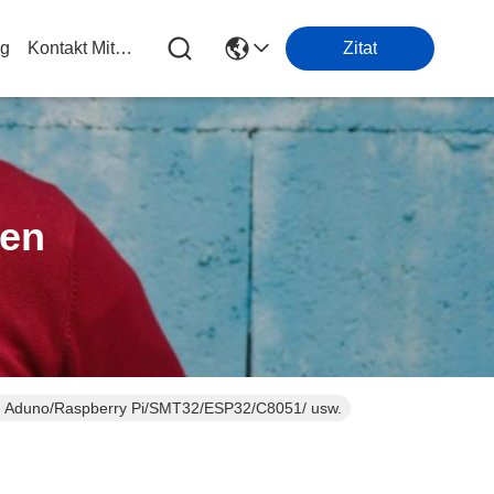
og
Kontakt Mit Uns
Zitat
ten
wie Aduno/Raspberry Pi/SMT32/ESP32/C8051/ usw.