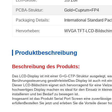
Lcm-Größe:
5,0 Zoll
PCBA-Struktur:
Gold+Cuprum+FP4
Packaging Details:
International Standard Pa
Hervorheben:
WVGA TFT-LCD-Bildschir
Produktbeschreibung
Beschreibung des Produkts:
Das LCD-Display ist mit einer G+G-CTP-Struktur ausgelegt, wa
Berührungssteuerung gewährleistetDas Display ist auch mit eine
Dieser LCD-Bildschirm eignet sich hervorragend für eine Viel
hochwertiges Display machen es ideal für den Einsatz in kleinen
installieren und bei Bedarf zu bewegen ist.
Insgesamt ist das Produkt Serial Port Screen eine zuverlässig
erfüllenBestellen Sie jetzt und erleben Sie die Vorteile diese