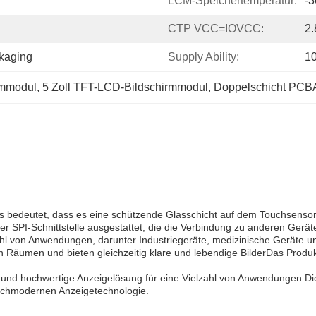
LCM-Speichertemperatur:
-3
CTP VCC=IOVCC:
2.
ckaging
Supply Ability:
1
mmodul
, 
5 Zoll TFT-LCD-Bildschirmmodul
, 
Doppelschicht PCB
s bedeutet, dass es eine schützende Glasschicht auf dem Touchsensor 
r SPI-Schnittstelle ausgestattet, die die Verbindung zu anderen Geräte
zahl von Anwendungen, darunter Industriegeräte, medizinische Geräte
 Räumen und bieten gleichzeitig klare und lebendige BilderDas Produkt S
e und hochwertige Anzeigelösung für eine Vielzahl von Anwendungen.Die
r hochmodernen Anzeigetechnologie.