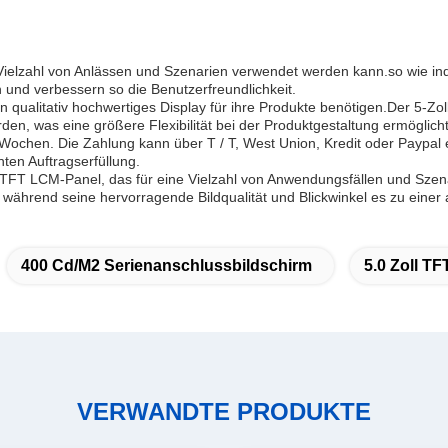
iner Vielzahl von Anlässen und Szenarien verwendet werden kann.so wie
 und verbessern so die Benutzerfreundlichkeit.
 ein qualitativ hochwertiges Display für ihre Produkte benötigen.Der 5-
den, was eine größere Flexibilität bei der Produktgestaltung ermöglicht
 Wochen. Die Zahlung kann über T / T, West Union, Kredit oder Paypal e
nten Auftragserfüllung.
TFT LCM-Panel, das für eine Vielzahl von Anwendungsfällen und Szena
während seine hervorragende Bildqualität und Blickwinkel es zu einer
400 Cd/m2 Serienanschlussbildschirm
5.0 Zoll T
VERWANDTE PRODUKTE