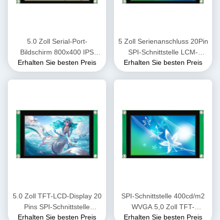
5.0 Zoll Serial-Port-
5 Zoll Serienanschluss 20Pin
Bildschirm 800x400 IPS
SPI-Schnittstelle LCM-
Erhalten Sie besten Preis
Erhalten Sie besten Preis
TFT-LCD-Module kompatibel
Display-Bildschirm
mit X86
LMT050WV008C-PZ015
5.0 Zoll TFT-LCD-Display 20
SPI-Schnittstelle 400cd/m2
Pins SPI-Schnittstelle
WVGA 5,0 Zoll TFT-
Erhalten Sie besten Preis
Erhalten Sie besten Preis
800*480 LT7381 Treiber-IC-
Serienportbildschirm