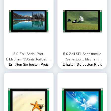
usw.
5.0-Zoll-Serial-Port-
5.0 Zoll SPI-Schnittstelle
Bildschirm 350nits Auflösung
Serienportbildschirm
Erhalten Sie besten Preis
Erhalten Sie besten Preis
800 * 480 TFT-LCD-Module
800*RGB*480 400cd/m2
kompatibel mit
TFT-LCD-Module mit CTP
Aduno/Raspberry Pi