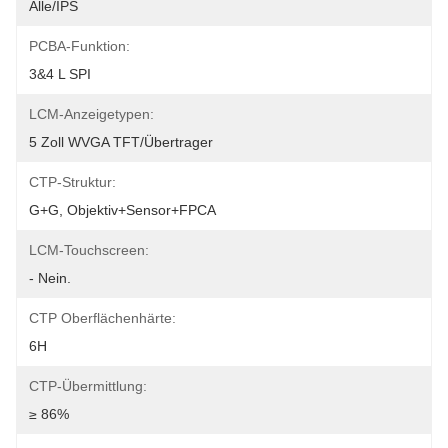
Alle/IPS
PCBA-Funktion:
3&4 L SPI
LCM-Anzeigetypen:
5 Zoll WVGA TFT/Übertrager
CTP-Struktur:
G+G, Objektiv+Sensor+FPCA
LCM-Touchscreen:
- Nein.
CTP Oberflächenhärte:
6H
CTP-Übermittlung:
≥ 86%