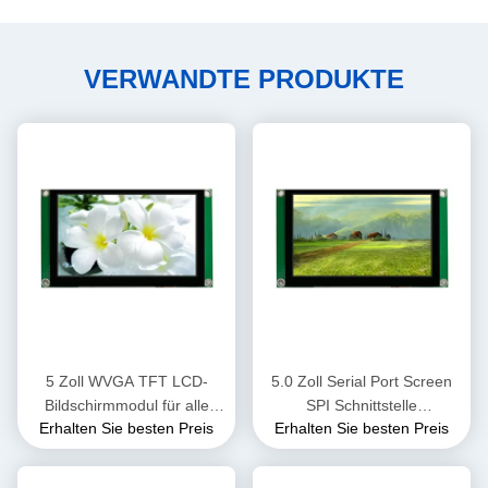
VERWANDTE PRODUKTE
5 Zoll WVGA TFT LCD-
5.0 Zoll Serial Port Screen
Bildschirmmodul für alle
SPI Schnittstelle
Erhalten Sie besten Preis
Erhalten Sie besten Preis
Mikrocontroller wie
800*RGB*480 Auflösung
Aduno/Raspberry
TFT LCD Module mit CTP
Pi/SMT32/ESP32/C8051/