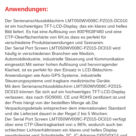
Anwendungen:
Der Serienanschlussbildschirm LMT050WV008C-PZ015-DC010
ist ein hochwertiges TFT-LCD-Display, das ein klares und helles
Bild liefert. Es hat eine Auflösung von 800*RGB*480 und eine
CTP-Oberflächenhärte von 6H,so dass es perfekt für
verschiedene Produktanwendungen und Szenarien.
Der Serial Port Screen LMT050WV008C-PZ015-DC010 wird
häufig in verschiedenen Branchen wie Medizin,
Automobilindustrie, industrielle Steuerung und Kommunikation
eingesetzt.Mit seiner hohen Auflösung und hervorragender
Klarheit, ist es perfekt für den Einsatz in LCD-Bildschirm-
Anwendungen wie Auto-GPS-Systeme, industrielle
Steuerungssysteme und tragbare medizinische Geräte.
Mit dem Serienanschlussbildschirm LMT050WV008C-PZ015-
DC010 können Sie sich auf ein hochwertiges TFT-LCD-Display
verlassen, das nach ISO9000, CE und ROHS zertifiziert ist.und
der Preis hängt von der bestellten Menge ab.Die
Verpackungsdetails entsprechen dem internationalen Standard
und die Lieferzeit dauert in der Regel 2 bis 5 Wochen.
Der Serial Port Screen LMT050WV008C-PZ015-DC010 verfügt
über eine CTP-Übertragbarkeit von ≥ 86%, wodurch auch bei
schlechten Lichtverhältnissen ein klares und helles Display
gewährleistet wird.Schnittstelle: IIC, IC-Adresse:0X5D/0X14 und