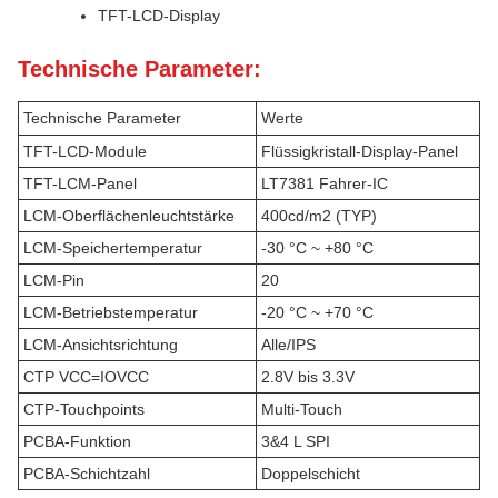
TFT-LCD-Display
Technische Parameter:
Technische Parameter
Werte
TFT-LCD-Module
Flüssigkristall-Display-Panel
TFT-LCM-Panel
LT7381 Fahrer-IC
LCM-Oberflächenleuchtstärke
400cd/m2 (TYP)
LCM-Speichertemperatur
-30 °C ~ +80 °C
LCM-Pin
20
LCM-Betriebstemperatur
-20 °C ~ +70 °C
LCM-Ansichtsrichtung
Alle/IPS
CTP VCC=IOVCC
2.8V bis 3.3V
CTP-Touchpoints
Multi-Touch
PCBA-Funktion
3&4 L SPI
PCBA-Schichtzahl
Doppelschicht